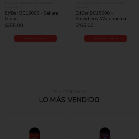
12000-20000 PUFFS
,
DESECHABLES
,
PROMOCIONES
12000-20000 PUFFS
,
DESECHABLES
,
PROMOCIONES
0
out of 5
0
out of 5
ElfBar BC15000 - Sakura
ElfBar BC15000 -
Grape
Strawberry Watermelon
S/
65.00
S/
65.00
AÑADIR AL CARRITO
AÑADIR AL CARRITO
TE MOSTRAMOS
LO MÁS VENDIDO