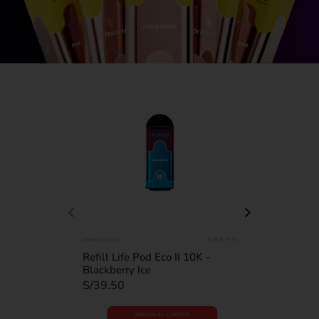
REPUESTOS POD
REPUESTOS POD
0
out of 5
Refill Life Pod Eco II 10K -
Refill Li
Blackberry Ice
66
S/
39.50
S/
39.50
AÑADIR AL CARRITO