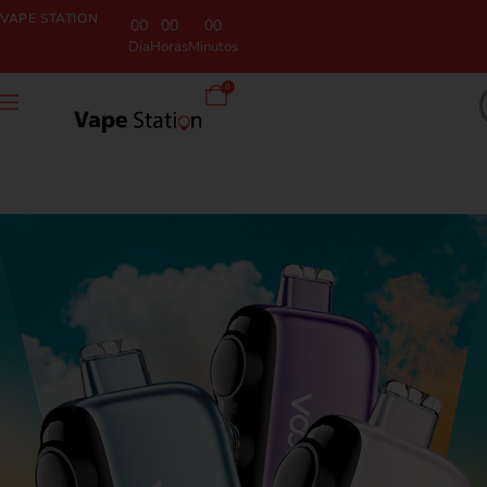
VAPE STATION
00
00
00
Día
Horas
Minutos
0