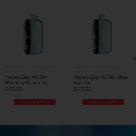
22000-40000 PUFFS
,
DESECHABLES
,
PROMOCIONES
22000-40000 PUFFS
,
DESECHABLES
,
PROMOCIONES
0
out of 5
0
out of 5
Voopoo Zest 40000 -
Voopoo Zest 40000 - Blue
Blueberry Raspberry
Razz Ice
S/
75.00
S/
75.00
AÑADIR AL CARRITO
AÑADIR AL CARRITO