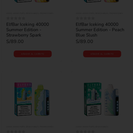
22000-40000 PUFFS
,
DESECHABLES
,
PROMOCIONES
22000-40000 PUFFS
,
DESECHABLES
,
PROMOCIONES
ElfBar Iceking 40000
ElfBar Iceking 40000
0
out of 5
0
out of 5
Summer Edition -
Summer Edition - Peach
Strawberry Spark
Blue Slush
S/
89.00
S/
89.00
AÑADIR AL CARRITO
AÑADIR AL CARRITO
22000-40000 PUFFS
,
DESECHABLES
,
PROMOCIONES
22000-40000 PUFFS
,
DESECHABLES