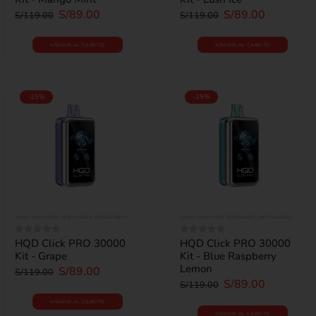
S/
89.00
S/
89.00
S/
119.00
S/
119.00
AÑADIR AL CARRITO
AÑADIR AL CARRITO
-25%
-25%
22000-40000 PUFFS
,
DESECHABLES
,
REUTILIZABLES
22000-40000 PUFFS
,
DESECHABLES
,
REUTILIZABLES
HQD Click PRO 30000
HQD Click PRO 30000
0
out of 5
0
out of 5
Kit - Grape
Kit - Blue Raspberry
Lemon
S/
89.00
S/
119.00
S/
89.00
S/
119.00
AÑADIR AL CARRITO
AÑADIR AL CARRITO