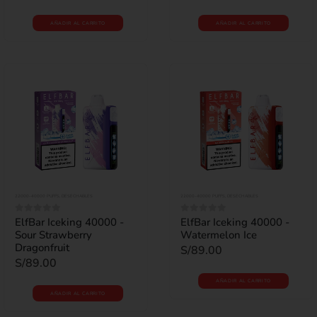
AÑADIR AL CARRITO
AÑADIR AL CARRITO
22000-40000 PUFFS
,
DESECHABLES
22000-40000 PUFFS
,
DESECHABLES
ElfBar Iceking 40000 -
ElfBar Iceking 40000 -
0
out of 5
0
out of 5
Sour Strawberry
Watermelon Ice
Dragonfruit
S/
89.00
S/
89.00
AÑADIR AL CARRITO
AÑADIR AL CARRITO