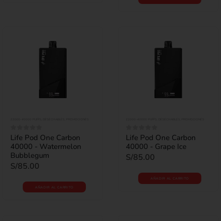
22000-40000 PUFFS
,
DESECHABLES
,
PROMOCIONES
22000-40000 PUFFS
,
DESECHABLES
,
PROMOCIONES
Life Pod One Carbon
Life Pod One Carbon
0
out of 5
0
out of 5
40000 - Watermelon
40000 - Grape Ice
Bubblegum
S/
85.00
S/
85.00
AÑADIR AL CARRITO
AÑADIR AL CARRITO