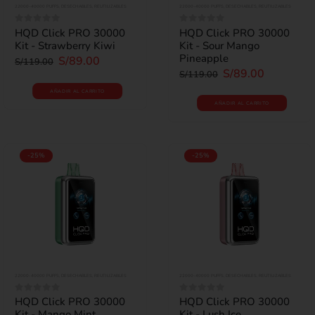
22000-40000 PUFFS
,
DESECHABLES
,
REUTILIZABLES
22000-40000 PUFFS
,
DESECHABLES
,
REUTILIZABLES
HQD Click PRO 30000
HQD Click PRO 30000
0
out of 5
0
out of 5
Kit - Strawberry Kiwi
Kit - Sour Mango
Pineapple
S/
89.00
S/
119.00
S/
89.00
S/
119.00
AÑADIR AL CARRITO
AÑADIR AL CARRITO
-25%
-25%
22000-40000 PUFFS
,
DESECHABLES
,
REUTILIZABLES
22000-40000 PUFFS
,
DESECHABLES
,
REUTILIZABLES
HQD Click PRO 30000
HQD Click PRO 30000
0
out of 5
0
out of 5
Kit - Mango Mint
Kit - Lush Ice