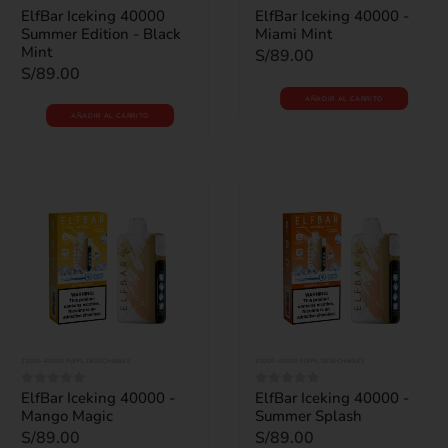
ElfBar Iceking 40000
ElfBar Iceking 40000 -
0
out of 5
0
out of 5
Summer Edition - Black
Miami Mint
Mint
S/
89.00
S/
89.00
AÑADIR AL CARRITO
AÑADIR AL CARRITO
22000-40000 PUFFS
,
DESECHABLES
22000-40000 PUFFS
,
DESECHABLES
ElfBar Iceking 40000 -
ElfBar Iceking 40000 -
0
out of 5
0
out of 5
Mango Magic
Summer Splash
S/
89.00
S/
89.00