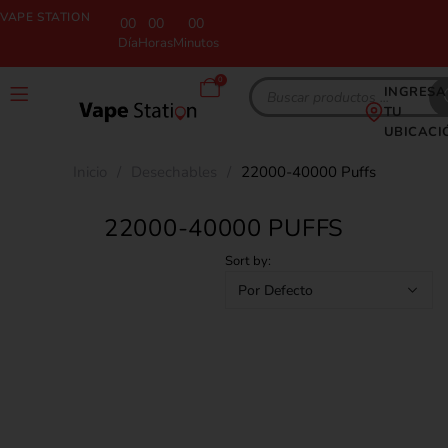
VAPE STATION
00
00
00
Día
Horas
Minutos
0
INGRESA
TU
UBICACI
Inicio
/
Desechables
/
22000-40000 Puffs
22000-40000 PUFFS
Sort by: