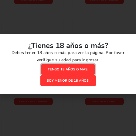
AGREGAR AL CARRITO
SELECCIONAR OPCIONES
¿Tienes 18 años o más?
Debes tener 18 años o más para ver la página. Por favor
verifique su edad para ingresar.
TENGO 18 AÑOS O MAS.
REPUESTOS
,
RESISTENCIAS
REPUESTOS
,
RESISTENCIAS
0
out of 5
0
out of 5
SOY MENOR DE 18 AÑOS.
Coil Vandy Kylin M
Coil Uwell Caliburn G2
S/
3.50
S/
20.00
SELECCIONAR OPCIONES
AGREGAR AL CARRITO