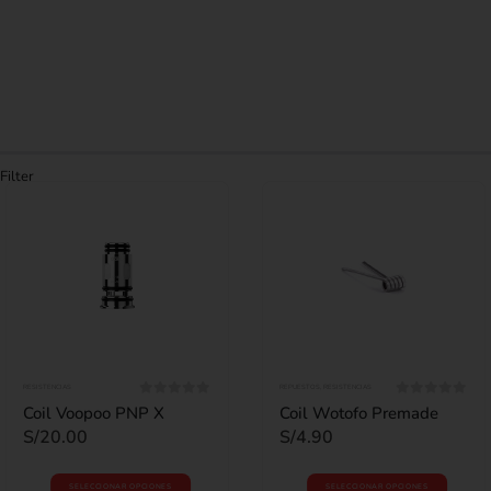
Filter
RESISTENCIAS
REPUESTOS
,
RESISTENCIAS
0
out of 5
0
out of 5
Coil Voopoo PNP X
Coil Wotofo Premade
S/
20.00
S/
4.90
SELECCIONAR OPCIONES
SELECCIONAR OPCIONES