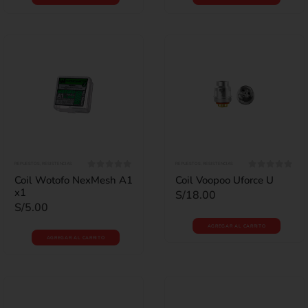
REPUESTOS
,
RESISTENCIAS
REPUESTOS
,
RESISTENCIAS
0
out of 5
0
out of 5
Coil Wotofo NexMesh A1
Coil Voopoo Uforce U
x1
S/
18.00
S/
5.00
AGREGAR AL CARRITO
AGREGAR AL CARRITO