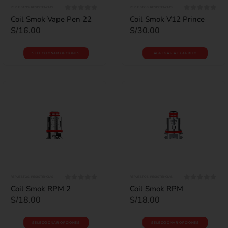
REPUESTOS
,
RESISTENCIAS
REPUESTOS
,
RESISTENCIAS
0
out of 5
0
out of 5
Coil Smok Vape Pen 22
Coil Smok V12 Prince
S/
16.00
S/
30.00
SELECCIONAR OPCIONES
AGREGAR AL CARRITO
REPUESTOS
,
RESISTENCIAS
REPUESTOS
,
RESISTENCIAS
0
out of 5
0
out of 5
Coil Smok RPM 2
Coil Smok RPM
S/
18.00
S/
18.00
SELECCIONAR OPCIONES
SELECCIONAR OPCIONES