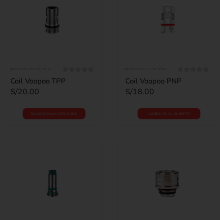
REPUESTOS
,
RESISTENCIAS
REPUESTOS
,
RESISTENCIAS
0
out of 5
0
out of 5
Coil Voopoo TPP
Coil Voopoo PNP
S/
20.00
S/
18.00
SELECCIONAR OPCIONES
AGREGAR AL CARRITO