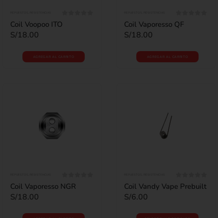
REPUESTOS
,
RESISTENCIAS
REPUESTOS
,
RESISTENCIAS
0
out of 5
0
out of 5
Coil Voopoo ITO
Coil Vaporesso QF
S/
18.00
S/
18.00
AGREGAR AL CARRITO
AGREGAR AL CARRITO
REPUESTOS
,
RESISTENCIAS
REPUESTOS
,
RESISTENCIAS
0
out of 5
0
out of 5
Coil Vaporesso NGR
Coil Vandy Vape Prebuilt
S/
18.00
S/
6.00