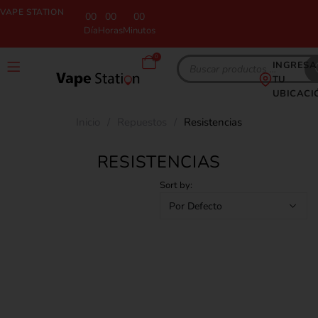
VAPE STATION
00
00
00
Día
Horas
Minutos
0
INGRESA
TU
UBICACI
Inicio
/
Repuestos
/
Resistencias
RESISTENCIAS
Sort by: