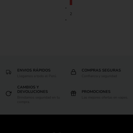
1
2
ENVIOS RÁPIDOS
COMPRAS SEGURAS
Llegamos a todo el Perú.
Confianza y seguridad
CAMBIOS Y
DEVOLUCIONES
PROMOCIONES
Brindamos seguridad en tu
Las mejores ofertas en vapes.
compra.