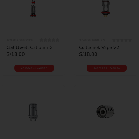
REPUESTOS
,
RESISTENCIAS
REPUESTOS
,
RESISTENCIAS
0
out of 5
0
out of 5
Coil Uwell Caliburn G
Coil Smok Vape V2
S/
18.00
S/
18.00
AGREGAR AL CARRITO
AGREGAR AL CARRITO