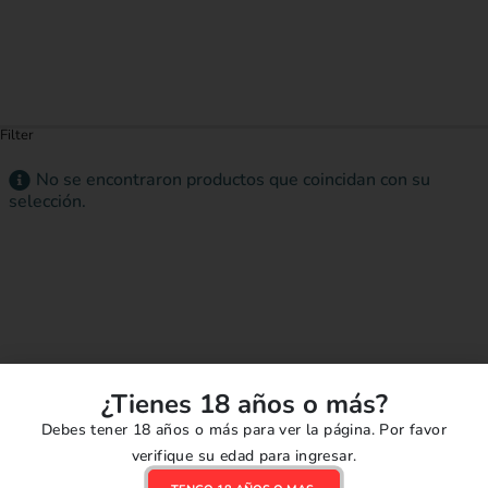
Filter
No se encontraron productos que coincidan con su
selección.
¿Tienes 18 años o más?
ENVIOS RÁPIDOS
COMPRAS SEGURAS
Debes tener 18 años o más para ver la página. Por favor
Llegamos a todo el Perú.
Confianza y seguridad
verifique su edad para ingresar.
CAMBIOS Y