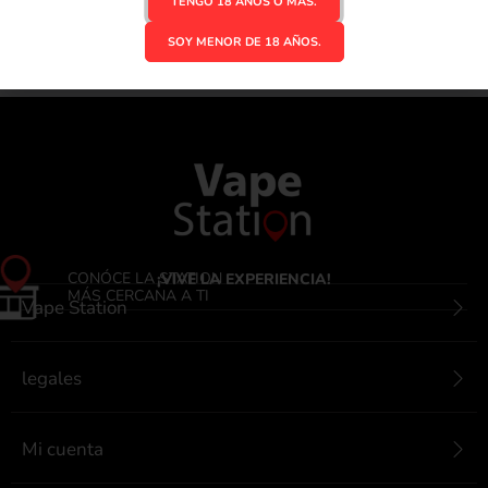
TENGO 18 AÑOS O MAS.
DEVOLUCIONES
PROMOCIONES
Brindamos seguridad en tu
Las mejores ofertas en vapes.
SOY MENOR DE 18 AÑOS.
compra.
CONÓCE LA STATION
¡VIVE LA EXPERIENCIA!
MÁS CERCANA A TI
Vape Station
legales
Mi cuenta