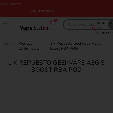
VAPE STATION
00
00
00
Día
Horas
Minutos
0
INGRESA
TU
UBICACI
Inicio
/
Product
/
1 x Repuesto Geekvape Aegis
Contenido 1
Boost RBA POD
1 X REPUESTO GEEKVAPE AEGIS
BOOST RBA POD