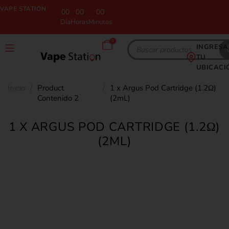
VAPE STATION
00
00
00
Día
Horas
Minutos
0
INGRESA
TU
UBICACI
Inicio
/
Product
/
1 x Argus Pod Cartridge (1.2Ω)
Contenido 2
(2mL)
1 X ARGUS POD CARTRIDGE (1.2Ω)
(2ML)