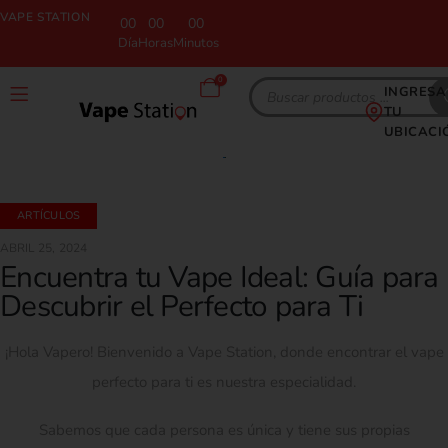
VAPE STATION
00
00
00
Día
Horas
Minutos
0
INGRESA
TU
UBICACI
ARTÍCULOS
ABRIL 25, 2024
Encuentra tu Vape Ideal: Guía para
Descubrir el Perfecto para Ti
¡Hola Vapero! Bienvenido a Vape Station, donde encontrar el vape
perfecto para ti es nuestra especialidad.
Sabemos que cada persona es única y tiene sus propias