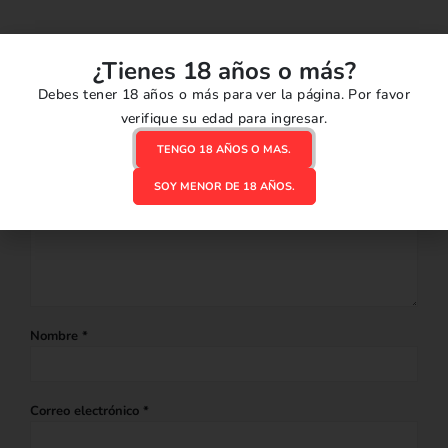
¿Tienes 18 años o más?
Tu dirección de correo electrónico no será publicada.
Los campos
Debes tener 18 años o más para ver la página. Por favor
obligatorios están marcados con
*
verifique su edad para ingresar.
Comentario
*
TENGO 18 AÑOS O MAS.
SOY MENOR DE 18 AÑOS.
Nombre
*
Correo electrónico
*