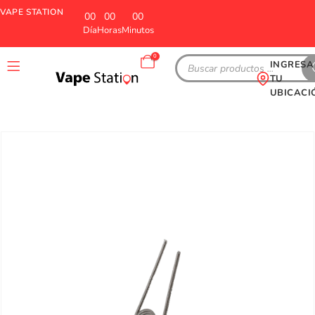
VAPE STATION
00
00
00
Día
Horas
Minutos
0
INGRESA
TU
UBICACI