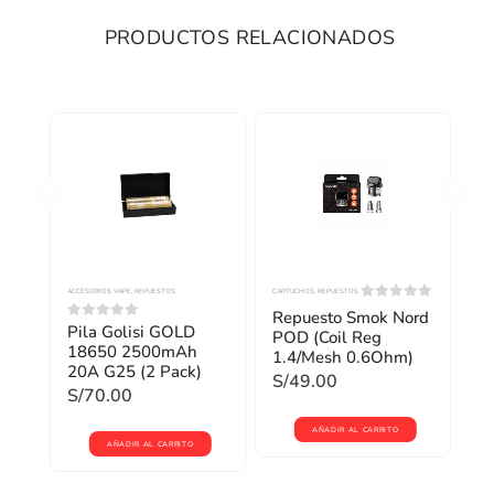
PRODUCTOS RELACIONADOS
ACCESORIOS VAPE
,
REPUESTOS
CARTUCHOS
,
REPUESTOS
ACC
 5
0
out of 5
ord
Repuesto Smok Nord
Pila Golisi GOLD
Vi
0
out of 5
0
o
POD (Coil Reg
18650 2500mAh
T
1.4/Mesh 0.6Ohm)
20A G25 (2 Pack)
S/
S/
49.00
S/
70.00
AÑADIR AL CARRITO
AÑADIR AL CARRITO