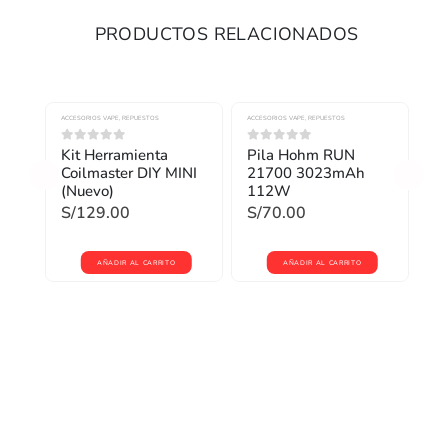
PRODUCTOS RELACIONADOS
ACCESORIOS VAPE
,
REPUESTOS
ACCESORIOS VAPE
,
REPUESTOS
Kit Herramienta
Pila Hohm RUN
0
out of 5
0
out of 5
Coilmaster DIY MINI
21700 3023mAh
(Nuevo)
112W
S/
129.00
S/
70.00
AÑADIR AL CARRITO
AÑADIR AL CARRITO
CAR
 5
PM
R
Ma
S/