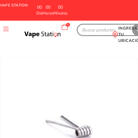
VAPE STATION
00
00
00
Día
Horas
Minutos
0
INGRESA
TU
UBICACI