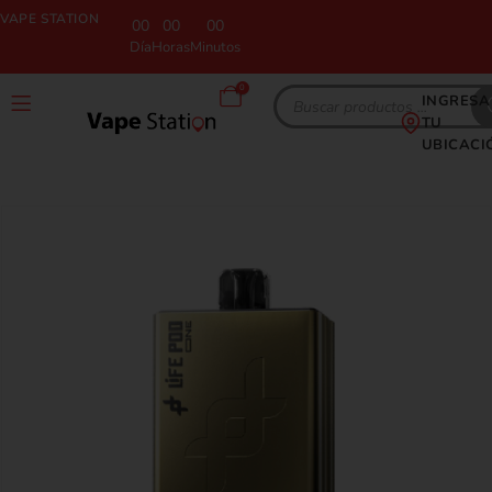
VAPE STATION
00
00
00
Día
Horas
Minutos
0
INGRESA
TU
UBICACI