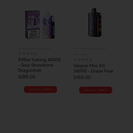
22000-40000 PUFFS
,
DESECHABLES
12000-20000 PUFFS
,
DESECHABLES
,
1200
REUTILIZABLES
REUT
ElfBar Iceking 40000
0
out of 5
- Sour Strawberry
Voopoo Max Kit
Vo
0
out of 5
0
o
Dragonfruit
16000 - Grape Pear
1
Sl
S/
89.00
S/
65.00
S/
AÑADIR AL CARRITO
AÑADIR AL CARRITO