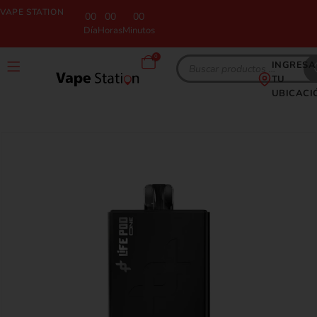
VAPE STATION
00
00
00
Día
Horas
Minutos
0
INGRESA
TU
UBICACI