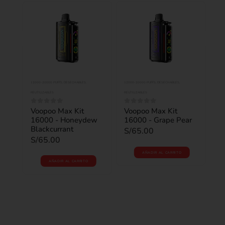
12000-20000 PUFFS
,
DESECHABLES
,
12000-20000 PUFFS
,
DESECHABLES
,
1200
REUTILIZABLES
REUTILIZABLES
REUT
 -
Voopoo Max Kit
Voopoo Max Kit
0
out of 5
0
out of 5
Vo
0
o
16000 - Honeydew
16000 - Grape Pear
16
Blackcurrant
S/
65.00
L
S/
65.00
S/
AÑADIR AL CARRITO
AÑADIR AL CARRITO