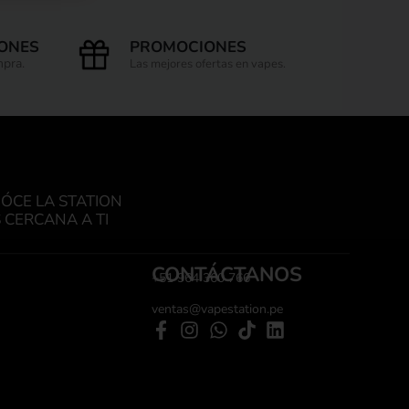
IONES
PROMOCIONES
mpra.
Las mejores ofertas en vapes.
ÓCE LA STATION
 CERCANA A TI
CONTÁCTANOS
+51 964 360 766
ventas@vapestation.pe