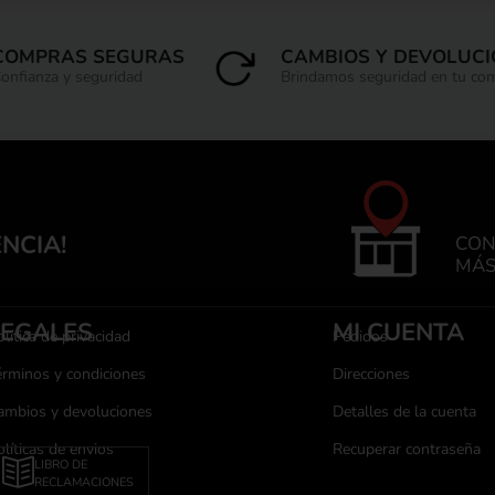
COMPRAS SEGURAS
CAMBIOS Y DEVOLUC
onfianza y seguridad
Brindamos seguridad en tu co
ENCIA!
CON
MÁS
LEGALES
MI CUENTA
lítica de privacidad
Pedidos
érminos y condiciones
Direcciones
ambios y devoluciones
Detalles de la cuenta
olíticas de envios
Recuperar contraseña
LIBRO DE
RECLAMACIONES