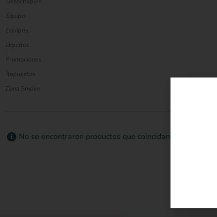
Desechables
Equipo
Equipos
Líquidos
Promociones
Repuestos
Zona Smoke
No se encontraron productos que coincidan con su selecc