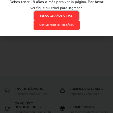
Refill Life Pod Eco II 10K
Debes tener 18 años o más para ver la página. Por favor
REPUESTOS POD
- Green Grape Ice
verifique su edad para ingresar.
Refill Life Pod Eco III
0
out of 5
S/
39.50
20K - Green Grape Ice
TENGO 18 AÑOS O MAS.
S/
59.00
AÑADIR AL CARRITO
SOY MENOR DE 18 AÑOS.
AÑADIR AL CARRITO
ENVIOS RÁPIDOS
COMPRAS SEGURAS
Llegamos a todo el Perú.
Confianza y seguridad
CAMBIOS Y
DEVOLUCIONES
PROMOCIONES
Brindamos seguridad en tu
Las mejores ofertas en vapes.