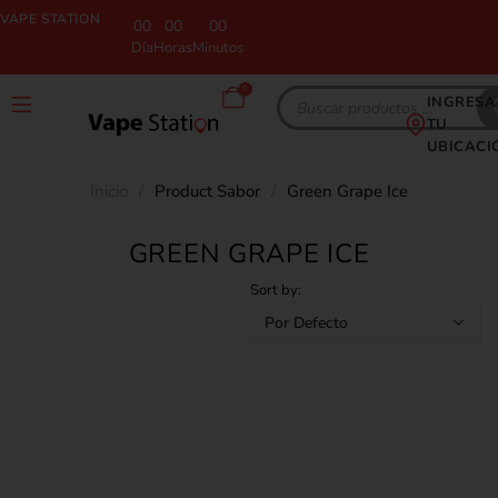
VAPE STATION
00
00
00
Día
Horas
Minutos
0
INGRESA
TU
UBICACI
Inicio
/
Product Sabor
/
Green Grape Ice
GREEN GRAPE ICE
Sort by: