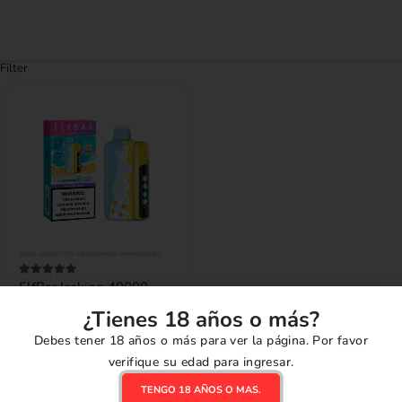
Filter
22000-40000 PUFFS
,
DESECHABLES
,
PROMOCIONES
ElfBar Iceking 40000
5.00
out of 5
Summer Edition - Wild
¿Tienes 18 años o más?
Berry Slush
S/
89.00
Debes tener 18 años o más para ver la página. Por favor
verifique su edad para ingresar.
AÑADIR AL CARRITO
TENGO 18 AÑOS O MAS.