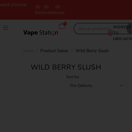
VAPE STATION
00
00
00
Día
Horas
Minutos
0
INGRESA
TU
UBICACI
Inicio
/
Product Sabor
/
Wild Berry Slush
WILD BERRY SLUSH
Sort by: