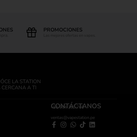
IONES
PROMOCIONES
mpra.
Las mejores ofertas en vapes.
ÓCE LA STATION
 CERCANA A TI
CONTÁCTANOS
+51 964 360 766
ventas@vapestation.pe