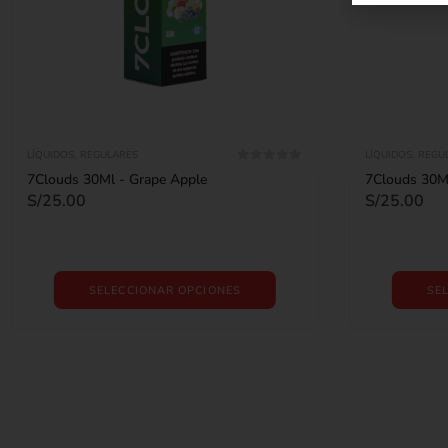
LÍQUIDOS
,
REGULARES
LÍQUIDOS
,
REGU
0
out of 5
7Clouds 30Ml - Grape Apple
7Clouds 30Ml
S/
25.00
S/
25.00
SELECCIONAR OPCIONES
SE