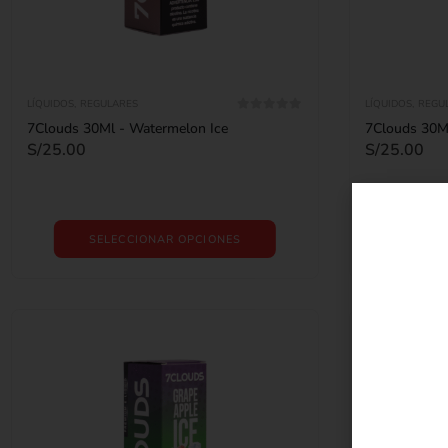
LÍQUIDOS
,
REGULARES
LÍQUIDOS
,
REGU
0
out of 5
7Clouds 30Ml - Watermelon Ice
7Clouds 30Ml
S/
25.00
S/
25.00
SELECCIONAR OPCIONES
SE