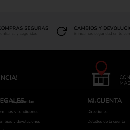
COMPRAS SEGURAS
CAMBIOS Y DEVOLUC
onfianza y seguridad
Brindamos seguridad en tu co
ENCIA!
CON
MÁS
LEGALES
MI CUENTA
lítica de privacidad
Pedidos
érminos y condiciones
Direcciones
ambios y devoluciones
Detalles de la cuenta