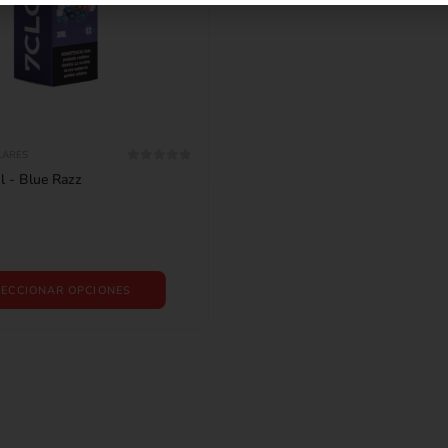
LARES
0
out of 5
 - Blue Razz
LECCIONAR OPCIONES