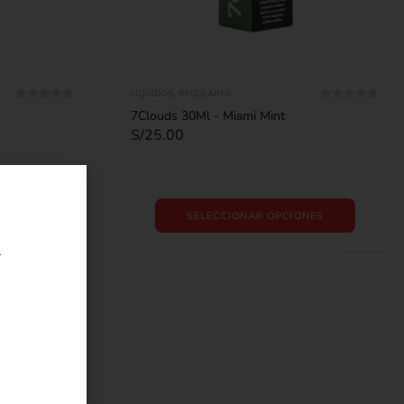
LÍQUIDOS
,
REGULARES
0
out of 5
0
out of 5
7Clouds 30Ml - Miami Mint
S/
25.00
NES
SELECCIONAR OPCIONES
r