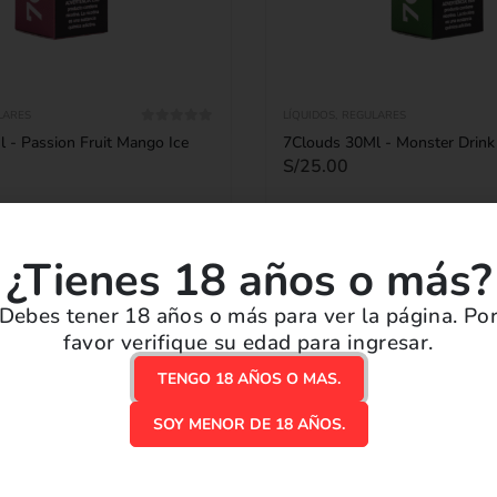
LARES
LÍQUIDOS
,
REGULARES
0
out of 5
 - Passion Fruit Mango Ice
7Clouds 30Ml - Monster Drink
S/
25.00
¿Tienes 18 años o más?
LECCIONAR OPCIONES
SELECCIONAR OPCIO
Debes tener 18 años o más para ver la página. Po
favor verifique su edad para ingresar.
TENGO 18 AÑOS O MAS.
SOY MENOR DE 18 AÑOS.