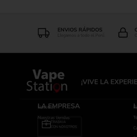
ENVIOS RÁPIDOS
Llegamos a todo el Perú.
C
¡VIVE LA EXPERI
LA EMPRESA
Nosotros
Po
Nuestras tiendas
T
TRABAJA
CON NOSOTROS
C