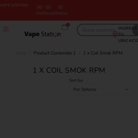
VAPE STATION
00
00
00
Día
Horas
Minutos
0
INGRESA
TU
UBICACI
Inicio
/
Product Contenido 1
/
1 x Coil Smok RPM
1 X COIL SMOK RPM
Sort by: