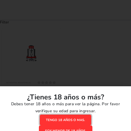
Filter
REPUESTOS
,
RESISTENCIAS
0
out of 5
Coil Smok RPM
¿Tienes 18 años o más?
S/
18.00
Debes tener 18 años o más para ver la página. Por favor
SELECCIONAR OPCIONES
verifique su edad para ingresar.
TENGO 18 AÑOS O MAS.
SOY MENOR DE 18 AÑOS.