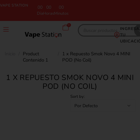
VAPE STATION
00
00
00
Día
Horas
Minutos
0
INGRESA
TU
UBICACI
Inicio
/
Product
/
1 x Repuesto Smok Novo 4 MINI
Contenido 1
POD (No Coil)
1 X REPUESTO SMOK NOVO 4 MINI
POD (NO COIL)
Sort by: