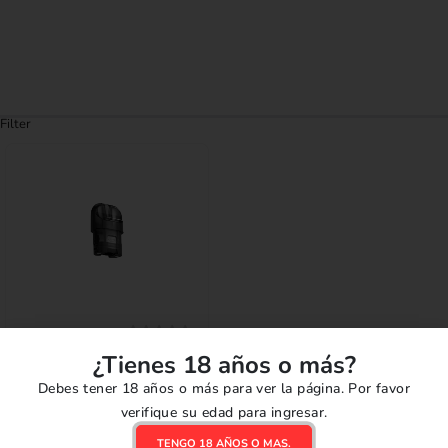
Filter
CARTUCHOS
,
REPUESTOS
0
out of 5
Repuesto Smok Novo 4
¿Tienes 18 años o más?
MINI POD (No Coil)
Debes tener 18 años o más para ver la página. Por favor
S/
20.00
verifique su edad para ingresar.
AÑADIR AL CARRITO
TENGO 18 AÑOS O MAS.