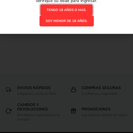
MAX
verifique su edad para ingresar.
S/
179.00
TENGO 18 AÑOS O MAS.
AGREGAR AL CARRITO
SOY MENOR DE 18 AÑOS.
ENVIOS RÁPIDOS
COMPRAS SEGURAS
Llegamos a todo el Perú.
Confianza y seguridad
CAMBIOS Y
DEVOLUCIONES
PROMOCIONES
Brindamos seguridad en tu
Las mejores ofertas en vapes.
compra.