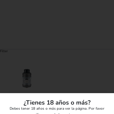
Filter
¿Tienes 18 años o más?
ACCESORIOS VAPE
,
REPUESTOS
Debes tener 18 años o más para ver la página. Por favor
0
out of 5
Tanque Geekvape Z