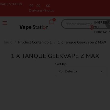
VAPE STATION
00
00
00
Día
Horas
Minutos
0
INGRESA
TU
UBICACI
Inicio
/
Product Contenido 1
/
1 x Tanque Geekvape Z MAX
1 X TANQUE GEEKVAPE Z MAX
Sort by: