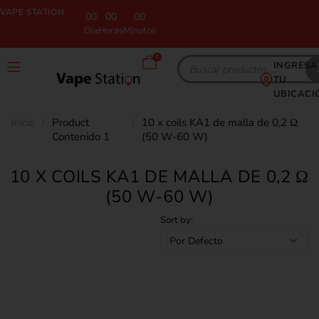
VAPE STATION
00
00
00
Día
Horas
Minutos
0
INGRESA
TU
UBICACI
Inicio
/
Product
/
10 x coils KA1 de malla de 0,2 Ω
Contenido 1
(50 W-60 W)
10 X COILS KA1 DE MALLA DE 0,2 Ω
(50 W-60 W)
Sort by: