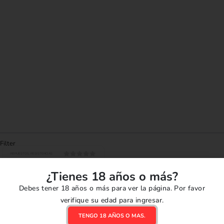
Filter
REPUESTOS
,
RESISTENCIAS
0
out of 5
Coil HellVape Dead
¿Tienes 18 años o más?
Rabbit R Cotton (10 Pcs)
S/
49.90
Debes tener 18 años o más para ver la página. Por favor
verifique su edad para ingresar.
AÑADIR AL CARRITO
TENGO 18 AÑOS O MAS.