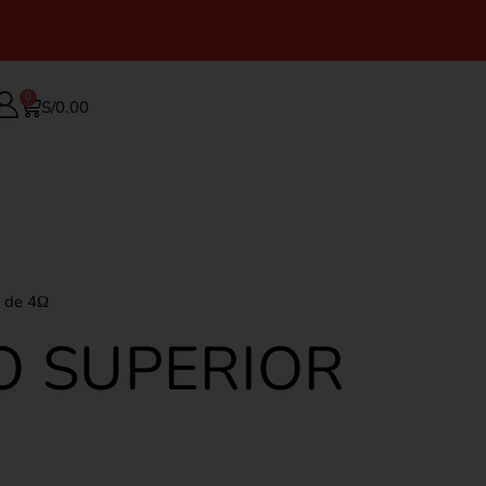
0
S/
0.00
S de 4Ω
O SUPERIOR