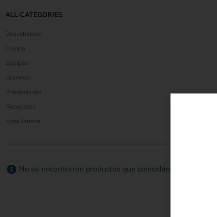
ALL CATEGORIES
Desechables
Equipo
Equipos
Líquidos
Promociones
Repuestos
Zona Smoke
No se encontraron productos que coincidan con su selecc