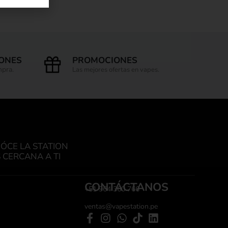
IONES
PROMOCIONES
mpra.
Las mejores ofertas en vapes.
ÓCE LA STATION
 CERCANA A TI
CONTÁCTANOS
+51 964 360 766
ventas@vapestation.pe