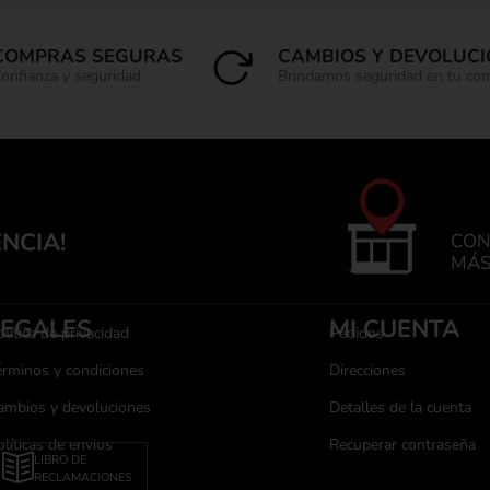
COMPRAS SEGURAS
CAMBIOS Y DEVOLUC
onfianza y seguridad
Brindamos seguridad en tu co
ENCIA!
CON
MÁS
LEGALES
MI CUENTA
lítica de privacidad
Pedidos
érminos y condiciones
Direcciones
ambios y devoluciones
Detalles de la cuenta
olíticas de envios
Recuperar contraseña
LIBRO DE
RECLAMACIONES