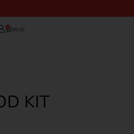
0
S/
0.00
OD KIT