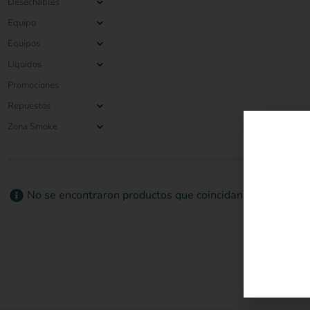
Desechables
Equipo
Equipos
Líquidos
Promociones
Repuestos
Zona Smoke
No se encontraron productos que coincidan con su selecc