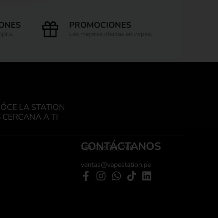
IONES
PROMOCIONES
mpra.
Las mejores ofertas en vapes.
ÓCE LA STATION
 CERCANA A TI
CONTÁCTANOS
+51 964 360 766
ventas@vapestation.pe