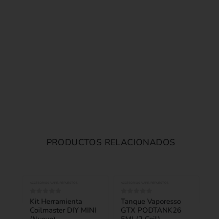
PRODUCTOS RELACIONADOS
ACCESORIOS VAPE
,
REPUESTOS
ACCESORIOS VAPE
,
REPUESTOS
Kit Herramienta
Tanque Vaporesso
0
out of 5
0
out of 5
Coilmaster DIY MINI
GTX PODTANK26
(Nuevo)
5Ml (2 Coil)