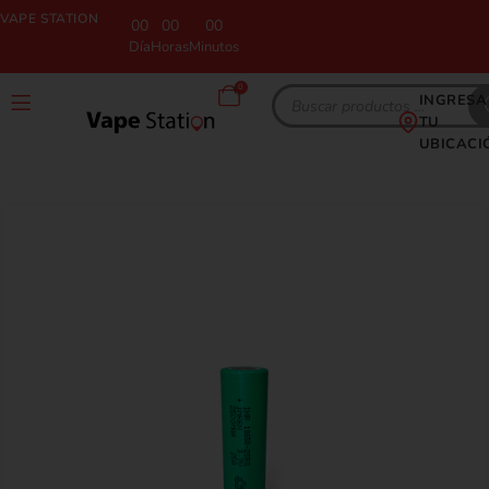
VAPE STATION
00
00
00
Día
Horas
Minutos
0
INGRESA
TU
UBICACI