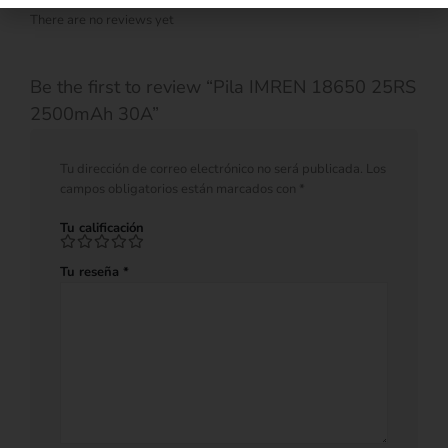
There are no reviews yet
Be the first to review “Pila IMREN 18650 25RS
2500mAh 30A”
Tu dirección de correo electrónico no será publicada.
Los
campos obligatorios están marcados con
*
Tu calificación
Tu reseña
*