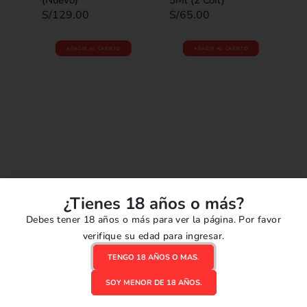
S/
129.00
S/
65.00
AÑADIR AL CARRITO
AÑADIR AL CARRITO
ACC
 5
ord
Vi
0
o
S/
¿Tienes 18 años o más?
Debes tener 18 años o más para ver la página. Por favor
verifique su edad para ingresar.
TENGO 18 AÑOS O MAS.
Reseñas
SOY MENOR DE 18 AÑOS.