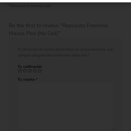
There are no reviews yet
Be the first to review “Repuesto Freemax
Maxus Pod (No Coil)”
Tu dirección de correo electrónico no será publicada.
Los
campos obligatorios están marcados con
*
Tu calificación
Tu reseña
*