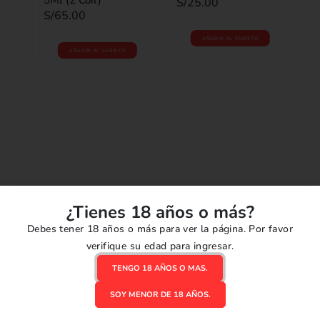
S/
25.00
S/
65.00
AÑADIR AL CARRITO
AÑADIR AL CARRITO
ACC
 5
PM
Vi
0
o
S/
¿Tienes 18 años o más?
Debes tener 18 años o más para ver la página. Por favor
verifique su edad para ingresar.
TENGO 18 AÑOS O MAS.
Reseñas
SOY MENOR DE 18 AÑOS.