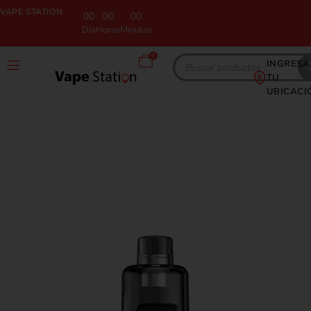
VAPE STATION
00
00
00
Día
Horas
Minutos
0
INGRESA
TU
UBICACI