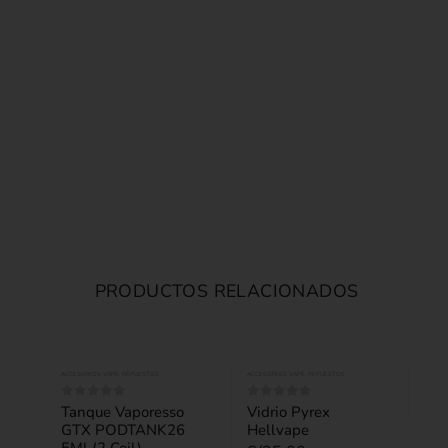
PRODUCTOS RELACIONADOS
ACCESORIOS VAPE
,
REPUESTOS
ACCESORIOS VAPE
,
REPUESTOS
Tanque Vaporesso
Vidrio Pyrex
0
out of 5
0
out of 5
GTX PODTANK26
Hellvape
5Ml (2 Coil)