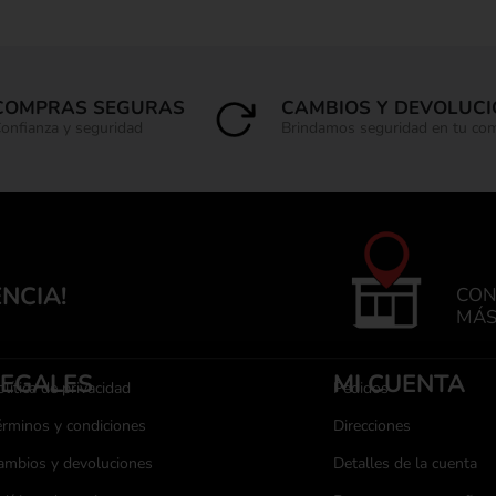
COMPRAS SEGURAS
CAMBIOS Y DEVOLUC
onfianza y seguridad
Brindamos seguridad en tu co
ENCIA!
CON
MÁS
LEGALES
MI CUENTA
lítica de privacidad
Pedidos
érminos y condiciones
Direcciones
ambios y devoluciones
Detalles de la cuenta