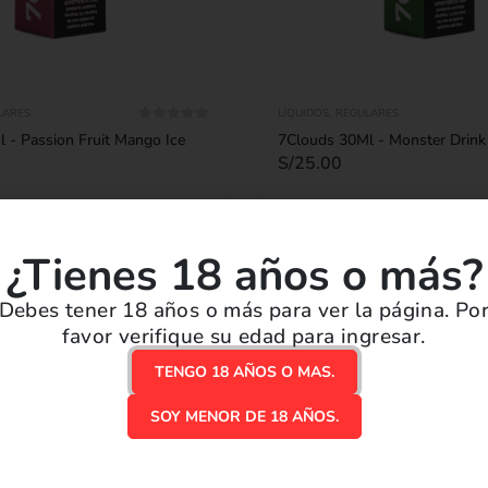
LARES
LÍQUIDOS
,
REGULARES
0
out of 5
 - Passion Fruit Mango Ice
7Clouds 30Ml - Monster Drink
S/
25.00
¿Tienes 18 años o más?
LECCIONAR OPCIONES
SELECCIONAR OPCIO
Debes tener 18 años o más para ver la página. Po
favor verifique su edad para ingresar.
TENGO 18 AÑOS O MAS.
SOY MENOR DE 18 AÑOS.