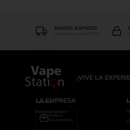
ENVIOS RÁPIDOS
Llegamos a todo el Perú.
C
¡VIVE LA EXPERI
LA EMPRESA
Nosotros
Po
Nuestras tiendas
T
TRABAJA
CON NOSOTROS
C