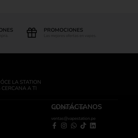
IONES
PROMOCIONES
mpra.
Las mejores ofertas en vapes.
ÓCE LA STATION
 CERCANA A TI
CONTÁCTANOS
+51 964 360 766
ventas@vapestation.pe