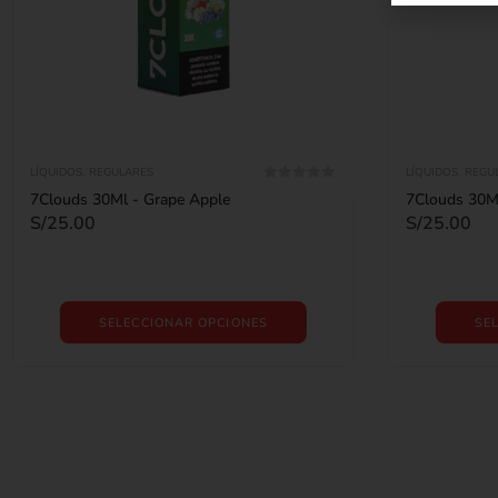
LÍQUIDOS
,
REGULARES
LÍQUIDOS
,
REGU
0
out of 5
7Clouds 30Ml - Grape Apple
7Clouds 30Ml
S/
25.00
S/
25.00
SELECCIONAR OPCIONES
SE