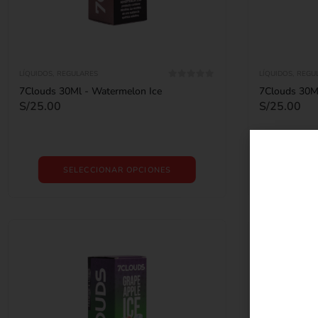
LÍQUIDOS
,
REGULARES
LÍQUIDOS
,
REGU
0
out of 5
7Clouds 30Ml - Watermelon Ice
7Clouds 30Ml
S/
25.00
S/
25.00
SELECCIONAR OPCIONES
SE