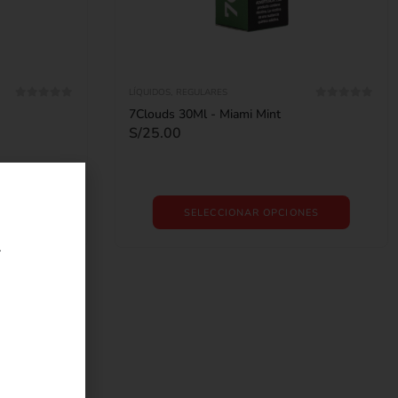
LÍQUIDOS
,
REGULARES
0
out of 5
0
out of 5
7Clouds 30Ml - Miami Mint
S/
25.00
NES
SELECCIONAR OPCIONES
r