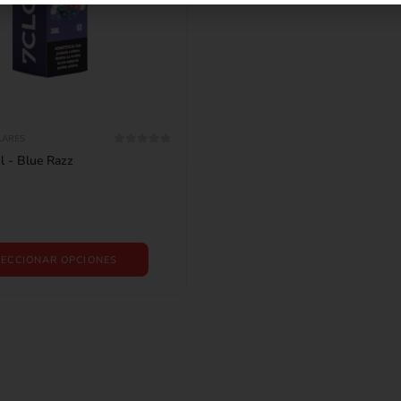
LARES
0
out of 5
 - Blue Razz
LECCIONAR OPCIONES