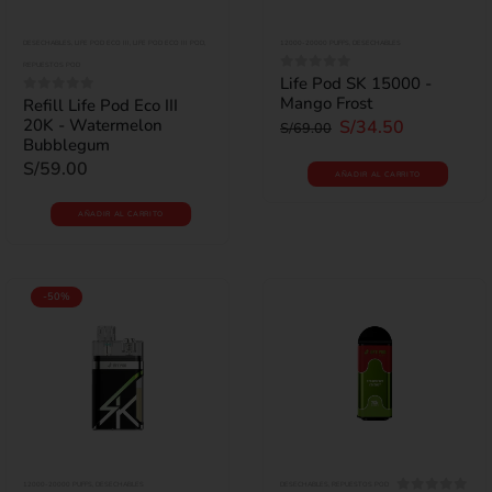
DESECHABLES
,
LIFE POD ECO III
,
LIFE POD ECO III POD
,
12000-20000 PUFFS
,
DESECHABLES
REPUESTOS POD
Life Pod SK 15000 -
0
out of 5
Mango Frost
Refill Life Pod Eco III
0
out of 5
20K - Watermelon
S/
34.50
S/
69.00
Bubblegum
S/
59.00
AÑADIR AL CARRITO
AÑADIR AL CARRITO
-50%
12000-20000 PUFFS
,
DESECHABLES
DESECHABLES
,
REPUESTOS POD