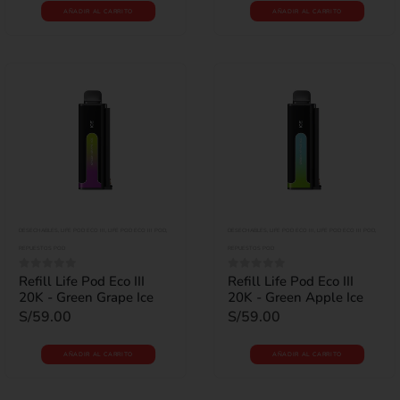
AÑADIR AL CARRITO
AÑADIR AL CARRITO
DESECHABLES
,
LIFE POD ECO III
,
LIFE POD ECO III POD
,
DESECHABLES
,
LIFE POD ECO III
,
LIFE POD ECO III POD
,
REPUESTOS POD
REPUESTOS POD
Refill Life Pod Eco III
Refill Life Pod Eco III
0
out of 5
0
out of 5
20K - Green Grape Ice
20K - Green Apple Ice
S/
59.00
S/
59.00
AÑADIR AL CARRITO
AÑADIR AL CARRITO