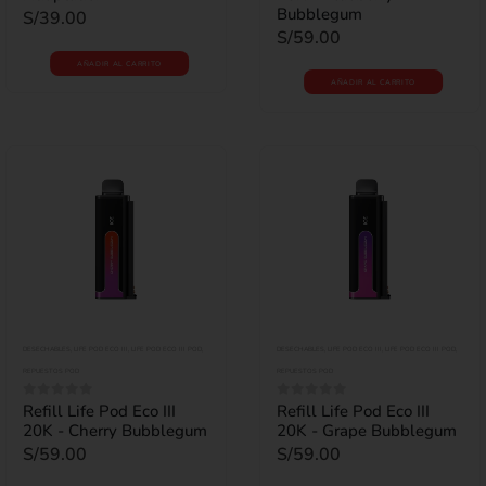
Bubblegum
S/
39.00
S/
59.00
AÑADIR AL CARRITO
AÑADIR AL CARRITO
DESECHABLES
,
LIFE POD ECO III
,
LIFE POD ECO III POD
,
DESECHABLES
,
LIFE POD ECO III
,
LIFE POD ECO III POD
,
REPUESTOS POD
REPUESTOS POD
Refill Life Pod Eco III
Refill Life Pod Eco III
0
out of 5
0
out of 5
20K - Cherry Bubblegum
20K - Grape Bubblegum
S/
59.00
S/
59.00