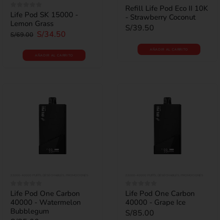
0
out of 5
Refill Life Pod Eco II 10K
Life Pod SK 15000 -
0
out of 5
- Strawberry Coconut
Lemon Grass
S/
39.50
S/
34.50
S/
69.00
AÑADIR AL CARRITO
AÑADIR AL CARRITO
22000-40000 PUFFS
,
DESECHABLES
,
PROMOCIONES
22000-40000 PUFFS
,
DESECHABLES
,
PROMOCIONES
Life Pod One Carbon
Life Pod One Carbon
0
out of 5
0
out of 5
40000 - Watermelon
40000 - Grape Ice
Bubblegum
S/
85.00