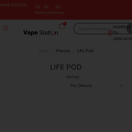
VAPE STATION
00
00
00
Día
Horas
Minutos
0
INGRESA
TU
UBICACI
Inicio
/
Marcas
/
Life Pod
LIFE POD
Sort by: