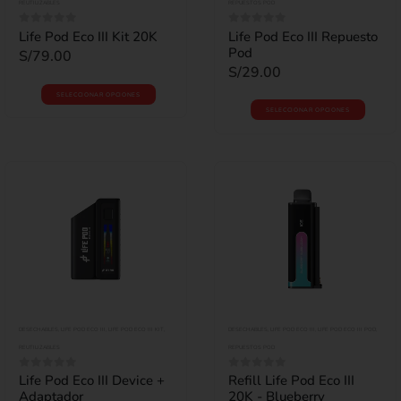
REUTILIZABLES
REPUESTOS POD
Life Pod Eco III Kit 20K
Life Pod Eco III Repuesto
0
out of 5
0
out of 5
Pod
S/
79.00
S/
29.00
SELECCIONAR OPCIONES
SELECCIONAR OPCIONES
DESECHABLES
,
LIFE POD ECO III
,
LIFE POD ECO III KIT
,
DESECHABLES
,
LIFE POD ECO III
,
LIFE POD ECO III POD
,
REUTILIZABLES
REPUESTOS POD
Life Pod Eco III Device +
Refill Life Pod Eco III
0
out of 5
0
out of 5
Adaptador
20K - Blueberry