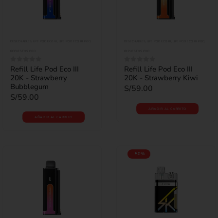
DESECHABLES
,
LIFE POD ECO III
,
LIFE POD ECO III POD
,
DESECHABLES
,
LIFE POD ECO III
,
LIFE POD ECO III POD
,
REPUESTOS POD
REPUESTOS POD
Refill Life Pod Eco III
Refill Life Pod Eco III
0
out of 5
0
out of 5
20K - Strawberry
20K - Strawberry Kiwi
Bubblegum
S/
59.00
S/
59.00
AÑADIR AL CARRITO
AÑADIR AL CARRITO
-50%