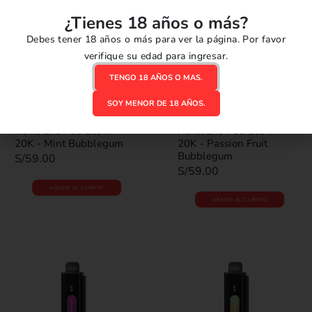
¿Tienes 18 años o más?
Debes tener 18 años o más para ver la página. Por favor
verifique su edad para ingresar.
TENGO 18 AÑOS O MAS.
DESECHABLES
,
LIFE POD ECO III
,
LIFE POD ECO III POD
,
DESECHABLES
,
LIFE POD ECO III
,
LIFE POD ECO III POD
,
SOY MENOR DE 18 AÑOS.
REPUESTOS POD
REPUESTOS POD
Refill Life Pod Eco III
Refill Life Pod Eco III
0
out of 5
0
out of 5
20K - Mint Bubblegum
20K - Passion Fruit
Bubblegum
S/
59.00
S/
59.00
AÑADIR AL CARRITO
AÑADIR AL CARRITO