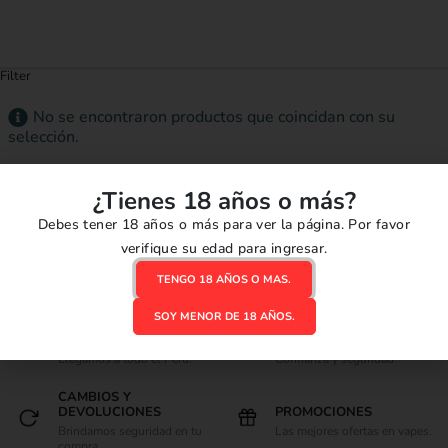
Filter
No se encontraron productos que coincidan con su
selección.
¿Tienes 18 años o más?
Debes tener 18 años o más para ver la página. Por favor
verifique su edad para ingresar.
TENGO 18 AÑOS O MAS.
SOY MENOR DE 18 AÑOS.
ENVIOS RÁPIDOS
COMPRAS SEGURAS
Llegamos a todo el Perú.
Confianza y seguridad
CAMBIOS Y
DEVOLUCIONES
PROMOCIONES
Brindamos seguridad en tu
Las mejores ofertas en vapes.
compra.