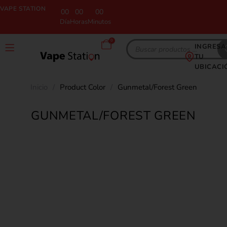
VAPE STATION
00
00
00
Día
Horas
Minutos
0
INGRESA
TU
UBICACI
Inicio
/
Product Color
/
Gunmetal/Forest Green
GUNMETAL/FOREST GREEN