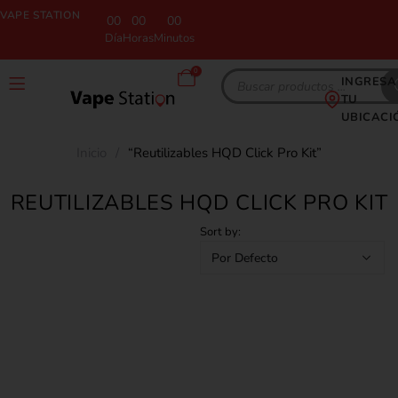
VAPE STATION
00
00
00
Día
Horas
Minutos
0
INGRESA
TU
UBICACI
Inicio
/
“Reutilizables HQD Click Pro Kit”
REUTILIZABLES HQD CLICK PRO KIT
Sort by: