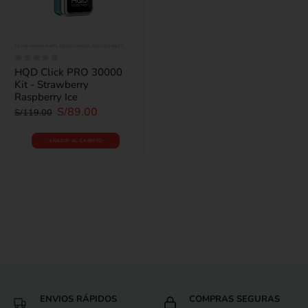
22000-40000 PUFFS
,
DESECHABLES
,
REUTILIZABLES
HQD Click PRO 30000
0
out of 5
Kit - Strawberry
Raspberry Ice
S/
89.00
S/
119.00
AÑADIR AL CARRITO
ENVIOS RÁPIDOS
COMPRAS SEGURAS