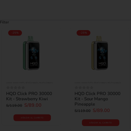
Filter
-25%
-25%
22000-40000 PUFFS
,
DESECHABLES
,
REUTILIZABLES
22000-40000 PUFFS
,
DESECHABLES
,
REUTILIZABLES
HQD Click PRO 30000
HQD Click PRO 30000
0
out of 5
0
out of 5
Kit - Strawberry Kiwi
Kit - Sour Mango
Pineapple
S/
89.00
S/
119.00
S/
89.00
S/
119.00
AÑADIR AL CARRITO
AÑADIR AL CARRITO