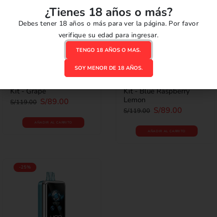
¿Tienes 18 años o más?
Debes tener 18 años o más para ver la página. Por favor
verifique su edad para ingresar.
TENGO 18 AÑOS O MAS.
22000-40000 PUFFS
,
DESECHABLES
,
REUTILIZABLES
22000-40000 PUFFS
,
DESECHABLES
,
REUTILIZABLES
SOY MENOR DE 18 AÑOS.
HQD Click PRO 30000
HQD Click PRO 30000
0
out of 5
0
out of 5
Kit - Grape
Kit - Blue Raspberry
Lemon
S/
89.00
S/
119.00
S/
89.00
S/
119.00
AÑADIR AL CARRITO
AÑADIR AL CARRITO
-25%