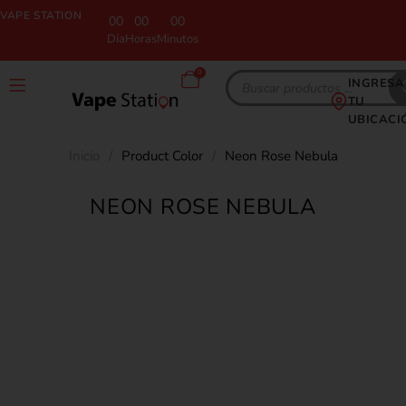
VAPE STATION
00
00
00
Día
Horas
Minutos
0
INGRESA
TU
UBICACI
Inicio
/
Product Color
/
Neon Rose Nebula
NEON ROSE NEBULA