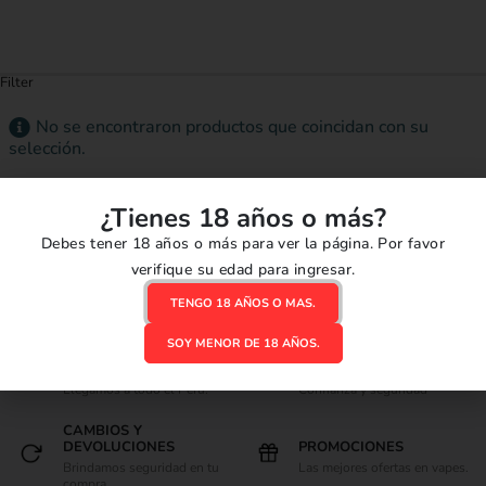
Filter
No se encontraron productos que coincidan con su
selección.
¿Tienes 18 años o más?
Debes tener 18 años o más para ver la página. Por favor
verifique su edad para ingresar.
TENGO 18 AÑOS O MAS.
SOY MENOR DE 18 AÑOS.
ENVIOS RÁPIDOS
COMPRAS SEGURAS
Llegamos a todo el Perú.
Confianza y seguridad
CAMBIOS Y
DEVOLUCIONES
PROMOCIONES
Brindamos seguridad en tu
Las mejores ofertas en vapes.
compra.