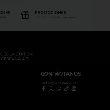
IONES
PROMOCIONES
mpra.
Las mejores ofertas en vapes.
ÓCE LA STATION
 CERCANA A TI
CONTÁCTANOS
+51 964 360 766
ventas@vapestation.pe