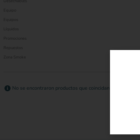
Desechables
Equipo
Equipos
Líquidos
Promociones
Repuestos
Zona Smoke
No se encontraron productos que coincidan con su selecc