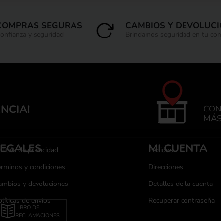
COMPRAS SEGURAS
CAMBIOS Y DEVOLUC
onfianza y seguridad
Brindamos seguridad en tu co
ENCIA!
CON
MÁS
LEGALES
MI CUENTA
lítica de privacidad
Pedidos
érminos y condiciones
Direcciones
ambios y devoluciones
Detalles de la cuenta
olíticas de envios
Recuperar contraseña
LIBRO DE
RECLAMACIONES