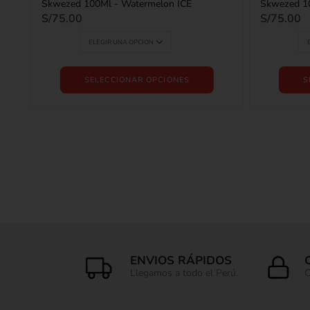
Skwezed 100Ml - Watermelon ICE
Skwezed 1
S/
75.00
S/
75.00
SELECCIONAR OPCIONES
S
ENVIOS RÁPIDOS
Llegamos a todo el Perú.
C