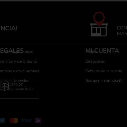
ENCIA!
CON
MÁS
LEGALES
MI CUENTA
lítica de privacidad
Pedidos
érminos y condiciones
Direcciones
ambios y devoluciones
Detalles de la cuenta
olíticas de envios
Recuperar contraseña
LIBRO DE
RECLAMACIONES