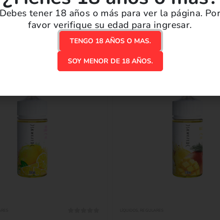
Debes tener 18 años o más para ver la página. Po
favor verifique su edad para ingresar.
PRODUCTOS RELACIONADOS
TENGO 18 AÑOS O MAS.
SOY MENOR DE 18 AÑOS.
ARES
LÍQUIDOS
,
REGULARES
0
out of 5