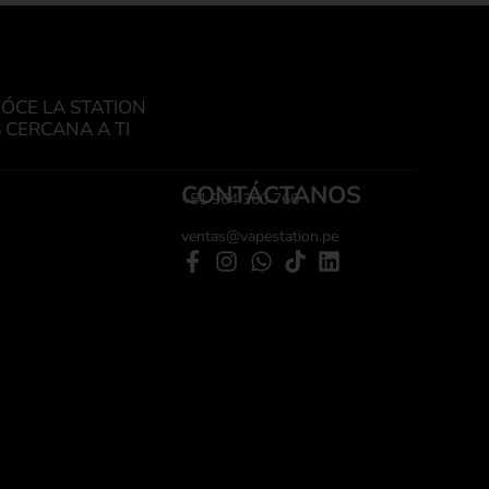
ÓCE LA STATION
 CERCANA A TI
CONTÁCTANOS
+51 964 360 766
ventas@vapestation.pe