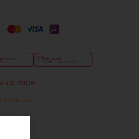
menos de 90 min
Envío gratis
.90
Compras mayores S/350
s a S/. 350.00
e 90 minutos
ecoge hoy