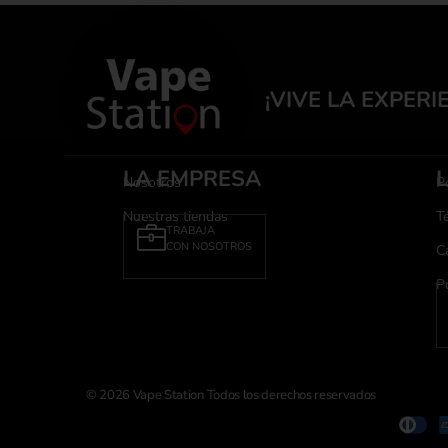
¡VIVE LA EXPERI
LA EMPRESA
Nosotros
Po
Nuestras tiendas
T
TRABAJA
CON NOSOTROS
C
P
© 2026 Vape Station Todos los derechos reservados