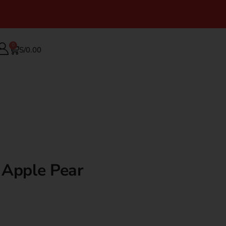
0
S/
0.00
 Apple Pear