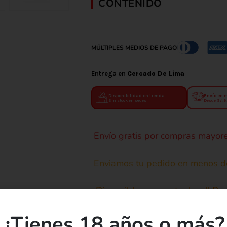
CONTENIDO
MÚLTIPLES MEDIOS DE PAGO
Entrega en
Cercado De Lima
Disponibilidad en tienda
Envío en 
Sin stock en sedes
Desde S/. 9
Envío gratis por compras mayore
Enviamos tu pedido en menos d
¡Disponible en nuestro local! R
¿Tienes 18 años o más?