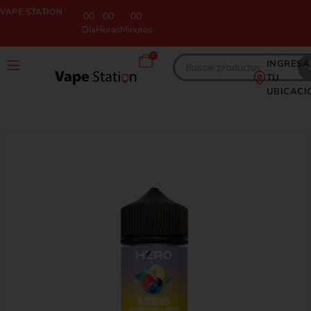
VAPE STATION
00
00
00
Día
Horas
Minutos
0
INGRESA
TU
UBICACI