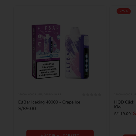
-25%
22000-40000 PUFFS
,
DESECHABLES
22000-40000 PUF
0
out of 5
ElfBar Iceking 40000 - Grape Ice
HQD Click 
Kiwi
S/
89.00
S
S/
119.00
AÑADIR AL CARRITO