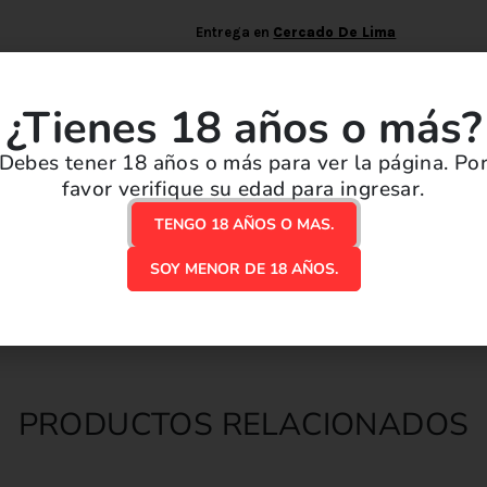
Entrega en
Cercado De Lima
Disponibilidad en tienda
Envío en 
Vape Station - OFICINA CENTRAL
Desde S/. 9
¿Tienes 18 años o más?
Debes tener 18 años o más para ver la página. Po
Envío gratis por compras mayore
favor verifique su edad para ingresar.
Enviamos tu pedido en menos d
TENGO 18 AÑOS O MAS.
SOY MENOR DE 18 AÑOS.
¡Disponible en nuestro local! R
PRODUCTOS RELACIONADOS