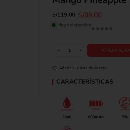
S/
89.00
S/
119.00
Hay existencias
0
out of 5
AÑADIR AL C
Añadir a la lista de deseos
CARACTERÍSTICAS
30ml
800mAh
5%