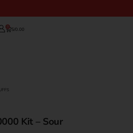
0
S/
0.00
UFFS
000 Kit – Sour