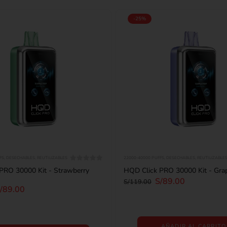
-25%
FS
,
DESECHABLES
,
REUTILIZABLES
22000-40000 PUFFS
,
DESECHABLES
,
REUTILIZABLE
0
out of 5
PRO 30000 Kit - Strawberry
HQD Click PRO 30000 Kit - Gra
S/
89.00
S/
119.00
/
89.00
AÑADIR AL CARRITO