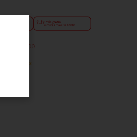
menos de 90 min
Envío gratis
.90
Compras mayores S/350
r
s a S/. 350.00
e 90 minutos
ecoge hoy