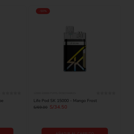
-50%
S
12000-20000 PUFFS
,
DESECHABLES
0
out of 5
0
out of 5
pe
Life Pod SK 15000 - Mango Frost
S/
34.50
S/
69.00
AÑADIR AL CARRITO