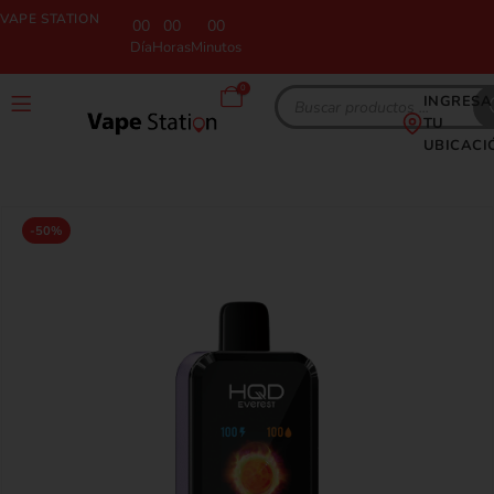
VAPE STATION
00
00
00
Día
Horas
Minutos
0
INGRESA
TU
UBICACI
-50%