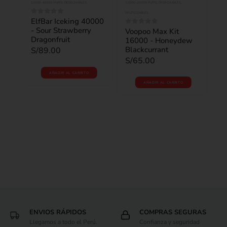
22000-40000 PUFFS
,
DESECHABLES
12000-20000 PUFFS
,
DESECHABLES
,
1200
REUTILIZABLES
ElfBar Iceking 40000
Li
0
out of 5
0
o
- Sour Strawberry
Ma
Voopoo Max Kit
0
out of 5
Dragonfruit
16000 - Honeydew
S/
Blackcurrant
S/
89.00
S/
65.00
AÑADIR AL CARRITO
AÑADIR AL CARRITO
ENVIOS RÁPIDOS
COMPRAS SEGURAS
Llegamos a todo el Perú.
Confianza y seguridad