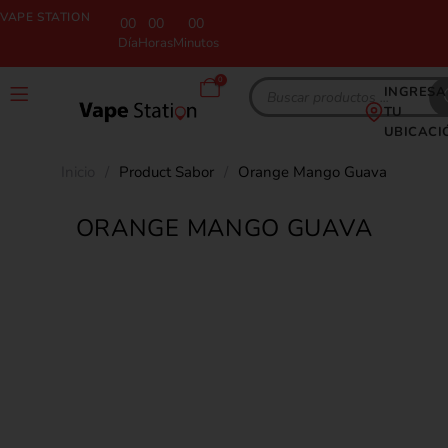
VAPE STATION
00
00
00
Día
Horas
Minutos
0
INGRESA
TU
UBICACI
Inicio
/
Product Sabor
/
Orange Mango Guava
ORANGE MANGO GUAVA