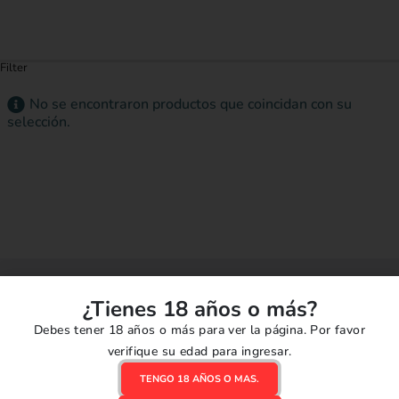
Filter
No se encontraron productos que coincidan con su
selección.
¿Tienes 18 años o más?
ENVIOS RÁPIDOS
COMPRAS SEGURAS
Llegamos a todo el Perú.
Confianza y seguridad
Debes tener 18 años o más para ver la página. Por favor
verifique su edad para ingresar.
CAMBIOS Y
DEVOLUCIONES
PROMOCIONES
TENGO 18 AÑOS O MAS.
Brindamos seguridad en tu
Las mejores ofertas en vapes.
compra.