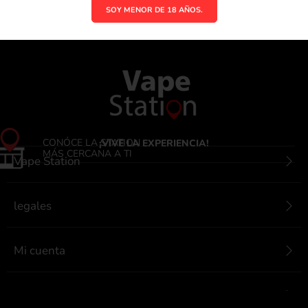
SOY MENOR DE 18 AÑOS.
CONÓCE LA STATION
¡VIVE LA EXPERIENCIA!
MÁS CERCANA A TI
Vape Station
legales
Mi cuenta
Contactanos