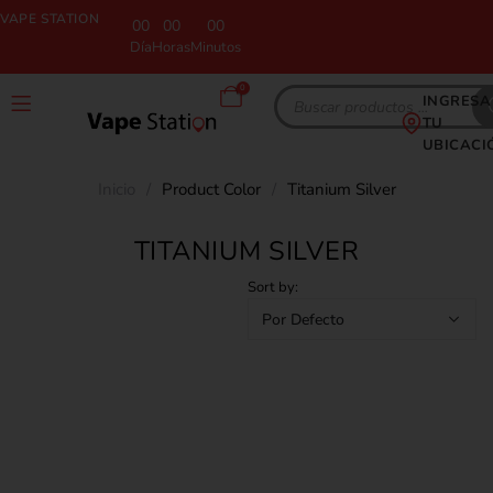
VAPE STATION
00
00
00
Día
Horas
Minutos
0
INGRESA
TU
UBICACI
Inicio
/
Product Color
/
Titanium Silver
TITANIUM SILVER
Sort by: