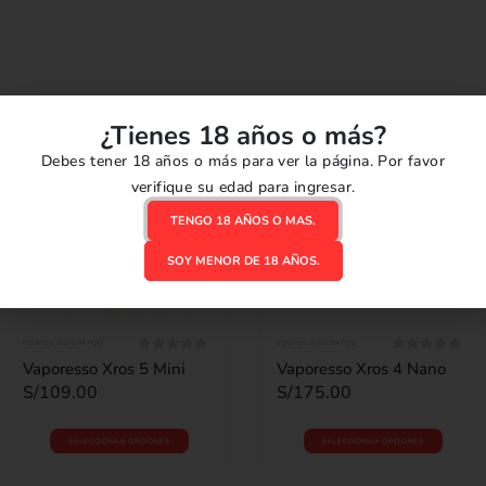
Filter
¿Tienes 18 años o más?
Debes tener 18 años o más para ver la página. Por favor
verifique su edad para ingresar.
TENGO 18 AÑOS O MAS.
SOY MENOR DE 18 AÑOS.
EQUIPOS
,
SISTEMA POD
EQUIPOS
,
SISTEMA POD
0
out of 5
0
out of 5
Vaporesso Xros 5 Mini
Vaporesso Xros 4 Nano
S/
109.00
S/
175.00
SELECCIONAR OPCIONES
SELECCIONAR OPCIONES