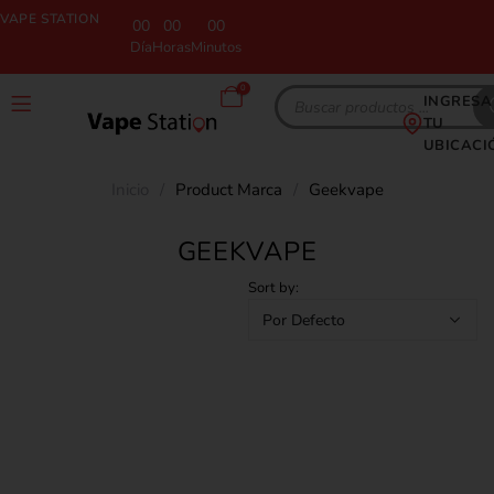
VAPE STATION
00
00
00
Día
Horas
Minutos
0
INGRESA
TU
UBICACI
Inicio
/
Product Marca
/
Geekvape
GEEKVAPE
Sort by: