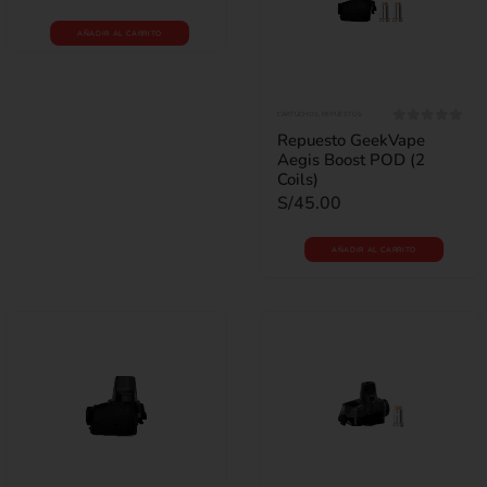
AÑADIR AL CARRITO
CARTUCHOS
,
REPUESTOS
0
out of 5
Repuesto GeekVape
Aegis Boost POD (2
Coils)
S/
45.00
AÑADIR AL CARRITO