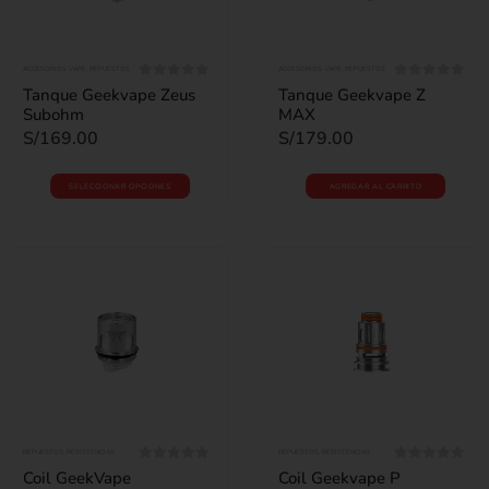
ACCESORIOS VAPE
,
REPUESTOS
ACCESORIOS VAPE
,
REPUESTOS
0
out of 5
0
out of 5
Tanque Geekvape Zeus
Tanque Geekvape Z
Subohm
MAX
S/
169.00
S/
179.00
SELECCIONAR OPCIONES
AGREGAR AL CARRITO
REPUESTOS
,
RESISTENCIAS
REPUESTOS
,
RESISTENCIAS
0
out of 5
0
out of 5
Coil GeekVape
Coil Geekvape P