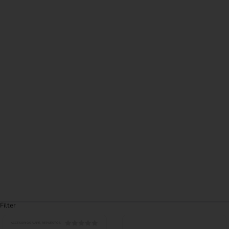
Filter
ACCESORIOS VAPE
,
REPUESTOS