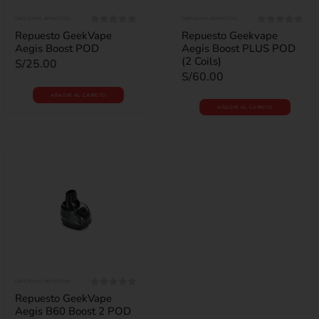
CARTUCHOS
,
REPUESTOS
CARTUCHOS
,
REPUESTOS
0
out of 5
0
out of 5
Repuesto GeekVape
Repuesto Geekvape
Aegis Boost POD
Aegis Boost PLUS POD
(2 Coils)
S/
25.00
S/
60.00
AÑADIR AL CARRITO
AÑADIR AL CARRITO
CARTUCHOS
,
REPUESTOS
0
out of 5
Repuesto GeekVape
Aegis B60 Boost 2 POD