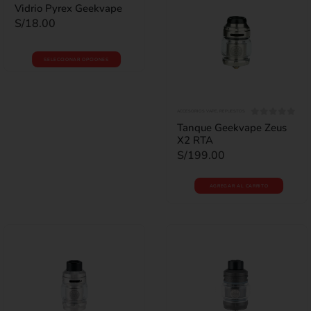
0
out of 5
Vidrio Pyrex Geekvape
S/
18.00
SELECCIONAR OPCIONES
ACCESORIOS VAPE
,
REPUESTOS
0
out of 5
Tanque Geekvape Zeus
X2 RTA
S/
199.00
AGREGAR AL CARRITO