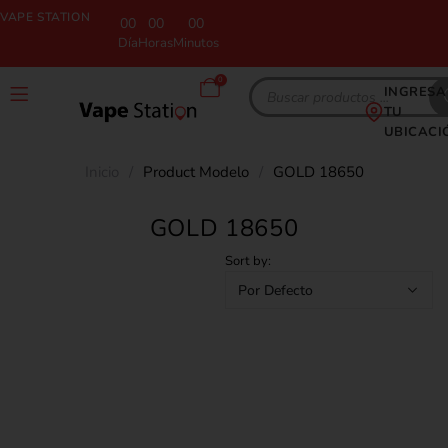
VAPE STATION
00
00
00
Día
Horas
Minutos
0
INGRESA
TU
UBICACI
Inicio
/
Product Modelo
/
GOLD 18650
GOLD 18650
Sort by: