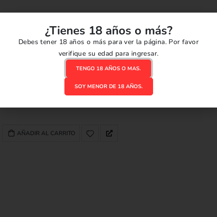
¿Tienes 18 años o más?
Debes tener 18 años o más para ver la página. Por favor
verifique su edad para ingresar.
ACCESORIOS VAPE
,
REPUESTOS
Pila Golisi GOLD 18650 2500mAh 20A G25 (2 Pack)
TENGO 18 AÑOS O MAS.
0
out of 5
SOY MENOR DE 18 AÑOS.
S/
70.00
AÑADIR AL CARRITO