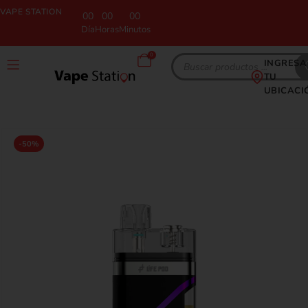
VAPE STATION
00
00
00
Día
Horas
Minutos
0
INGRESA
TU
UBICACI
-50%