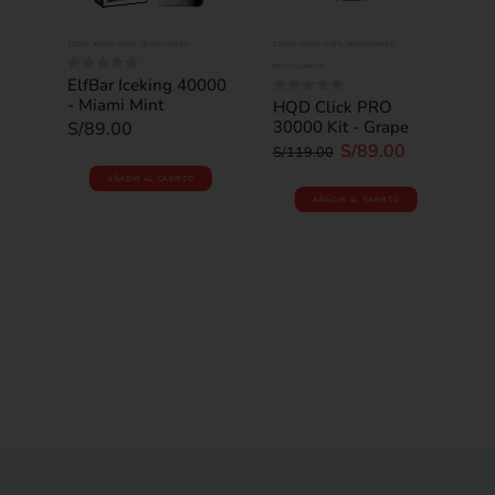
22000-40000 PUFFS
,
DESECHABLES
22000-40000 PUFFS
,
DESECHABLES
,
1200
REUTILIZABLES
REUT
 -
ElfBar Iceking 40000
0
out of 5
- Miami Mint
HQD Click PRO
0
out of 5
Vo
0
o
30000 Kit - Grape
S/
89.00
16
S/
89.00
L
S/
119.00
S/
AÑADIR AL CARRITO
AÑADIR AL CARRITO