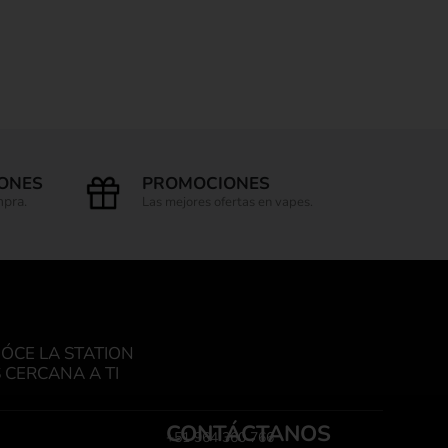
IONES
PROMOCIONES
mpra.
Las mejores ofertas en vapes.
ÓCE LA STATION
 CERCANA A TI
CONTÁCTANOS
+51 964 360 766