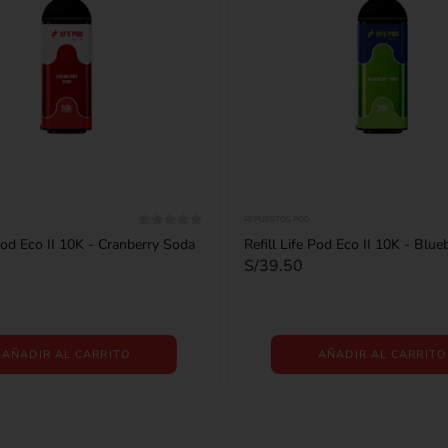
REPUESTOS POD
0
out of 5
 Pod Eco II 10K - Cranberry Soda
Refill Life Pod Eco II 10K - Blue
S/
39.50
AÑADIR AL CARRITO
AÑADIR AL CARRITO