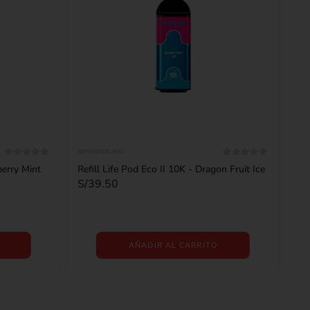
REPUESTOS POD
0
out of 5
0
out of 5
berry Mint
Refill Life Pod Eco II 10K - Dragon Fruit Ice
S/
39.50
AÑADIR AL CARRITO