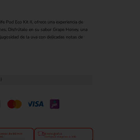
fe Pod Eco Kit II, ofrece una experiencia de
ones. Disfrútalo en su sabor Grape Honey, una
jugosidad de la uva con delicadas notas de
)
menos de 90 min
Envío gratis
.90
Compras mayores S/350