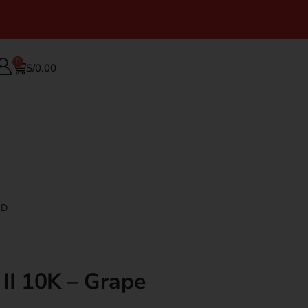
0
S/
0.00
OD
o II 10K – Grape