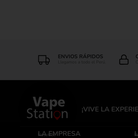
ENVIOS RÁPIDOS
Llegamos a todo el Perú.
C
¡VIVE LA EXPERI
LA EMPRESA
Nosotros
Po