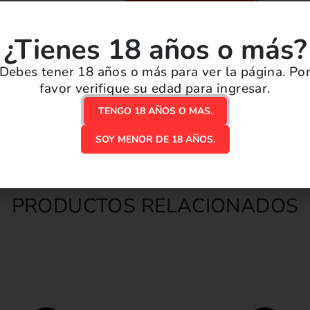
¿Tienes 18 años o más?
Envío gratis por compras mayore
Debes tener 18 años o más para ver la página. Po
Enviamos tu pedido en menos d
favor verifique su edad para ingresar.
TENGO 18 AÑOS O MAS.
¡Disponible en nuestro local! R
SOY MENOR DE 18 AÑOS.
PRODUCTOS RELACIONADOS