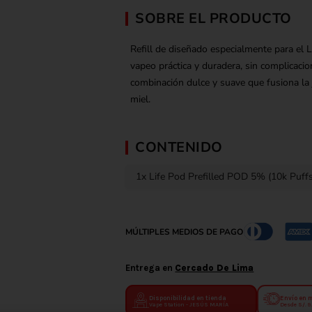
SOBRE EL PRODUCTO
Refill de diseñado especialmente para el Li
vapeo práctica y duradera, sin complicaci
combinación dulce y suave que fusiona la 
miel.
CONTENIDO
1x Life Pod Prefilled POD 5% (10k Puffs
MÚLTIPLES MEDIOS DE PAGO
Entrega en
Cercado De Lima
Disponibilidad en tienda
Envío en 
Vape Station - JESÚS MARÍA
Desde S/. 9