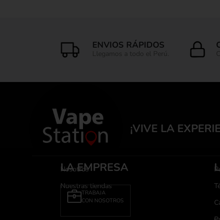
ENVIOS RÁPIDOS
Llegamos a todo el Perú.
C
¡VIVE LA EXPERI
LA EMPRESA
Nosotros
Po
Nuestras tiendas
T
TRABAJA
CON NOSOTROS
C
P