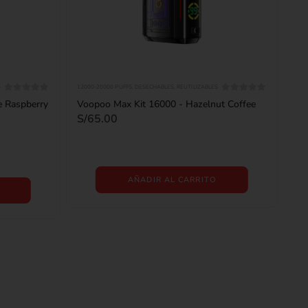
S
12000-20000 PUFFS
,
DESECHABLES
,
REUTILIZABLES
0
out of 5
0
out of 5
e Raspberry
Voopoo Max Kit 16000 - Hazelnut Coffee
S/
65.00
AÑADIR AL CARRITO