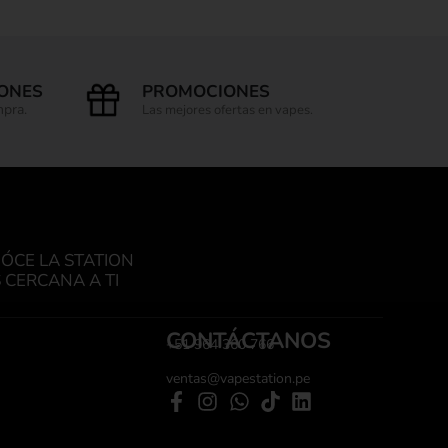
IONES
PROMOCIONES
mpra.
Las mejores ofertas en vapes.
ÓCE LA STATION
 CERCANA A TI
CONTÁCTANOS
+51 964 360 766
ventas@vapestation.pe