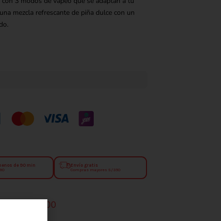
co con 3 modos de vapeo que se adaptan a tu
 una mezcla refrescante de piña dulce con un
do.
menos de 90 min
Envío gratis
.90
Compras mayores S/350
s a S/. 350.00