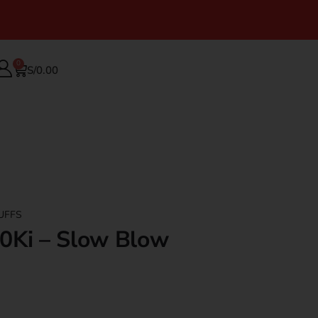
0
S/
0.00
UFFS
0Ki – Slow Blow