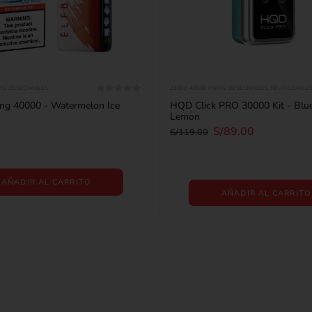
FS
,
DESECHABLES
22000-40000 PUFFS
,
DESECHABLES
,
REUTILIZABLE
0
out of 5
king 40000 - Watermelon Ice
HQD Click PRO 30000 Kit - Blu
Lemon
S/
89.00
S/
119.00
AÑADIR AL CARRITO
AÑADIR AL CARRITO