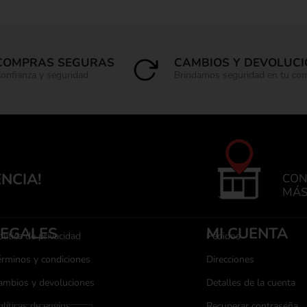
COMPRAS SEGURAS
CAMBIOS Y DEVOLUC
onfianza y seguridad
Brindamos seguridad en tu co
ENCIA!
CON
MÁS
LEGALES
MI CUENTA
lítica de privacidad
Pedidos
érminos y condiciones
Direcciones
ambios y devoluciones
Detalles de la cuenta
olíticas de envios
Recuperar contraseña