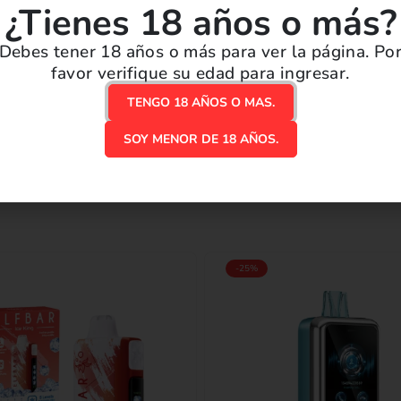
¿Tienes 18 años o más?
Enviamos tu pedido en menos d
Debes tener 18 años o más para ver la página. Po
¡Disponible en nuestro local! R
favor verifique su edad para ingresar.
TENGO 18 AÑOS O MAS.
SOY MENOR DE 18 AÑOS.
PRODUCTOS RELACIONADOS
-25%