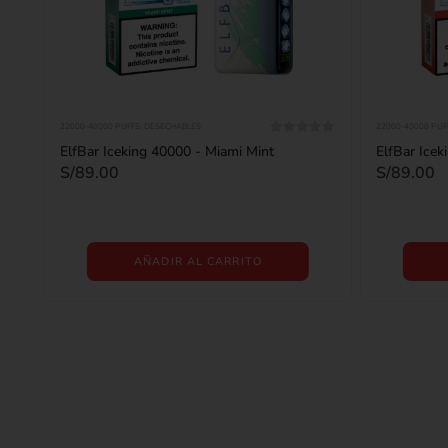
22000-40000 PUFFS
,
DESECHABLES
22000-40000 PUF
0
out of 5
ElfBar Iceking 40000 - Miami Mint
ElfBar Ice
S/
89.00
S/
89.00
AÑADIR AL CARRITO