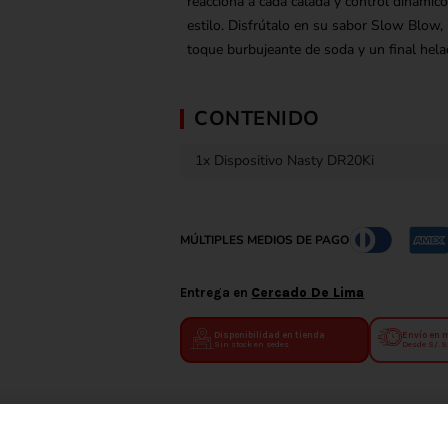
reacciona a cada calada y control dinámi
estilo. Disfrútalo en su sabor Slow Blow,
toque burbujeante de soda y un final hela
CONTENIDO
1x Dispositivo Nasty DR20Ki
MÚLTIPLES MEDIOS DE PAGO
Entrega en
Cercado De Lima
Disponibilidad en tienda
Envío en 
Sin stock en sedes
Desde S/. 9
Envío gratis por compras mayore