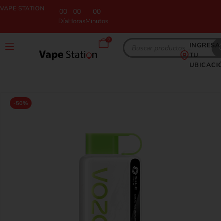
VAPE STATION
00
00
00
Día
Horas
Minutos
0
INGRESA
TU
UBICACI
-50%