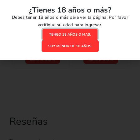
¿Tienes 18 años o más?
22000-40000 PUFFS
,
DESECHABLES
,
12000-20000 PUFFS
,
DESECHABLES
,
1200
Debes tener 18 años o más para ver la página. Por favor
REUTILIZABLES
REUTILIZABLES
Li
0
o
verifique su edad para ingresar.
L
HQD Click PRO
Voopoo Max Kit
0
out of 5
0
out of 5
30000 Kit - Mango
16000 - Honeydew
TENGO 18 AÑOS O MAS.
S/
Mint
Blackcurrant
S/
89.00
S/
65.00
SOY MENOR DE 18 AÑOS.
S/
119.00
AÑADIR AL CARRITO
AÑADIR AL CARRITO
Reseñas