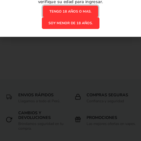
verifique su edad para ingresar.
Coil Geekvape M Mesh
S/
22.50
TENGO 18 AÑOS O MAS.
SOY MENOR DE 18 AÑOS.
AGREGAR AL CARRITO
ENVIOS RÁPIDOS
COMPRAS SEGURAS
Llegamos a todo el Perú.
Confianza y seguridad
CAMBIOS Y
DEVOLUCIONES
PROMOCIONES
Brindamos seguridad en tu
Las mejores ofertas en vapes.
compra.