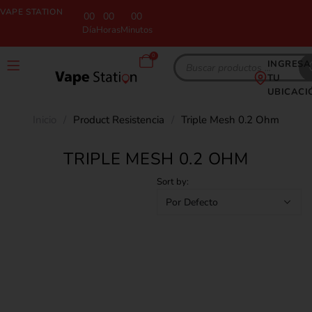
VAPE STATION
00
00
00
Día
Horas
Minutos
0
INGRESA
TU
UBICACI
Inicio
/
Product Resistencia
/
Triple Mesh 0.2 Ohm
TRIPLE MESH 0.2 OHM
Sort by: